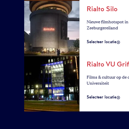
Rialto Silo
Nieuwe filmhotspot i
Zeeburgereiland
Selecteer locatie
Rialto VU Grif
Films & cultuur op de 
Universiteit
Selecteer locatie