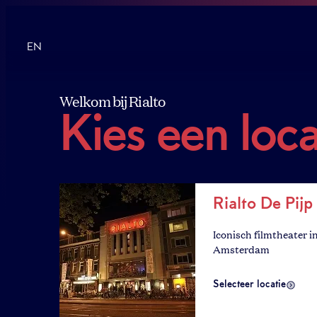
EN
Welkom bij Rialto
Kies een loca
Rialto De Pijp
Iconisch filmtheater i
Amsterdam
Selecteer locatie