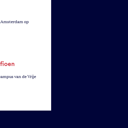
n Amsterdam op
fioen
campus van de Vrije