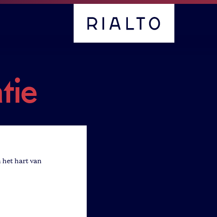
- Home pagina
tie
n het hart van